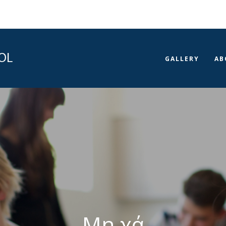
GALLERY
AB
Contact Us
Θα
Ξεκιν