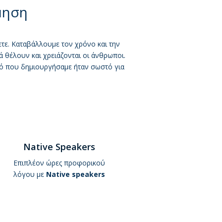
μηση
τε
χετε. Καταβάλλουμε τον χρόνο και την
θέλουν και χρειάζονται οι άνθρωποι.
τό που δημιουργήσαμε ήταν σωστό για
Native Speakers
Επιπλέ
ο
ν ώρες προφορικού
λ
ό
γο
υ
με
Native speakers